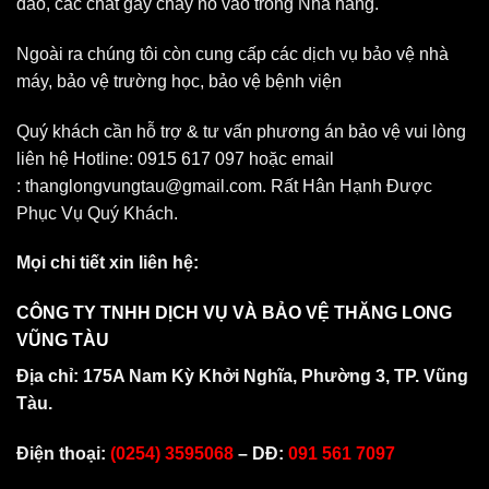
dao, các chất gây cháy nổ vào trong Nhà hàng.
Ngoài ra chúng tôi còn cung cấp các dịch vụ bảo vệ nhà
máy, bảo vệ trường học, bảo vệ bệnh viện
Quý khách cần hỗ trợ & tư vấn phương án bảo vệ vui lòng
liên hệ Hotline: 0915 617 097 hoặc email
: thanglongvungtau@gmail.com. Rất Hân Hạnh Được
Phục Vụ Quý Khách.
Mọi chi tiết xin liên hệ:
CÔNG TY TNHH DỊCH VỤ VÀ BẢO VỆ THĂNG LONG
VŨNG TÀU
Địa chỉ: 175A Nam Kỳ Khởi Nghĩa, Phường 3, TP. Vũng
Tàu.
Điện thoại:
(0254) 3595068
– DĐ:
091 561 7097